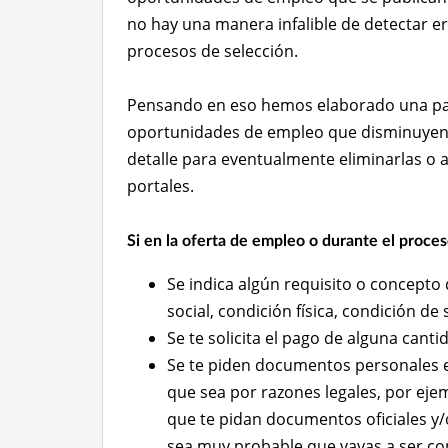
no hay una manera infalible de detectar er
procesos de selección.
Pensando en eso hemos elaborado una pau
oportunidades de empleo que disminuyen l
detalle para eventualmente eliminarlas o 
portales.
Si en la oferta de empleo o durante el proces
Se indica algún requisito o concepto 
social, condición física, condición de
Se te solicita el pago de alguna canti
Se te piden documentos personales e
que sea por razones legales, por eje
que te pidan documentos oficiales y/
sea muy probable que vayas a ser co