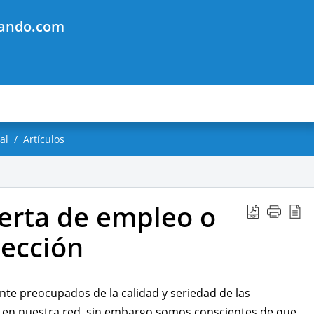
jando.com
al
Artículos
erta de empleo o
lección
e preocupados de la calidad y seriedad de las
 en nuestra red, sin embargo somos conscientes de que