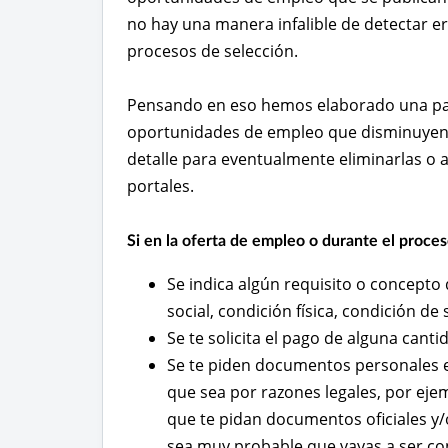
no hay una manera infalible de detectar er
procesos de selección.
Pensando en eso hemos elaborado una pau
oportunidades de empleo que disminuyen l
detalle para eventualmente eliminarlas o 
portales.
Si en la oferta de empleo o durante el proces
Se indica algún requisito o concepto 
social, condición física, condición de
Se te solicita el pago de alguna canti
Se te piden documentos personales e
que sea por razones legales, por eje
que te pidan documentos oficiales y/
sea muy probable que vayas a ser co