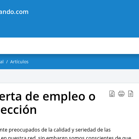
jando.com
al
Artículos
erta de empleo o
lección
e preocupados de la calidad y seriedad de las
 en nuestra red, sin embargo somos conscientes de que