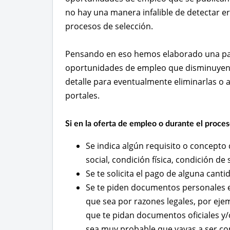
no hay una manera infalible de detectar er
procesos de selección.
Pensando en eso hemos elaborado una pau
oportunidades de empleo que disminuyen l
detalle para eventualmente eliminarlas o 
portales.
Si en la oferta de empleo o durante el proces
Se indica algún requisito o concepto 
social, condición física, condición de
Se te solicita el pago de alguna canti
Se te piden documentos personales e
que sea por razones legales, por eje
que te pidan documentos oficiales y/
sea muy probable que vayas a ser co