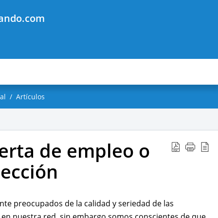
jando.com
al
Artículos
erta de empleo o
lección
e preocupados de la calidad y seriedad de las
 en nuestra red, sin embargo somos conscientes de que