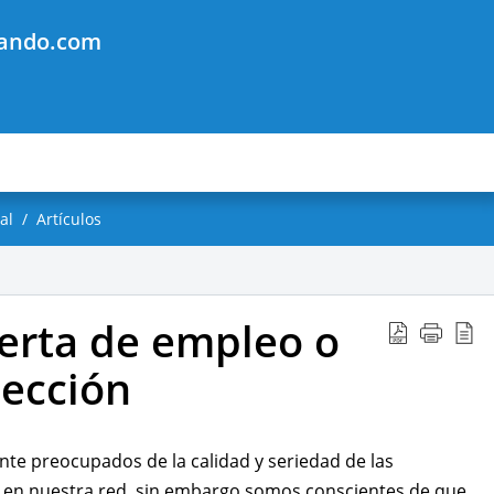
jando.com
al
Artículos
erta de empleo o
lección
e preocupados de la calidad y seriedad de las
 en nuestra red, sin embargo somos conscientes de que