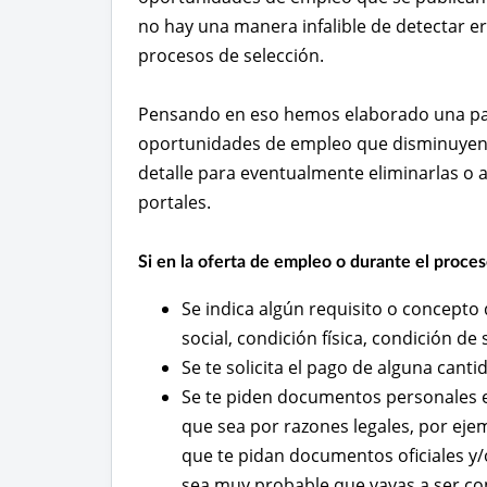
no hay una manera infalible de detectar er
procesos de selección.
Pensando en eso hemos elaborado una pau
oportunidades de empleo que disminuyen l
detalle para eventualmente eliminarlas o 
portales.
Si en la oferta de empleo o durante el proces
Se indica algún requisito o concepto 
social, condición física, condición de
Se te solicita el pago de alguna canti
Se te piden documentos personales e
que sea por razones legales, por eje
que te pidan documentos oficiales y/
sea muy probable que vayas a ser co